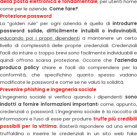
della posta elettronica è fondamentale
, per utenti home
come per le aziende.
Come fare?
Protezione password
La “golden rule” per ogni azienda è quello di
introdurre
password solide, difficilmente intuibili o indovinabili
,
educando poi i propri dipendenti
a mantenere un certo
livello di complessità delle proprie credenziali. Credenziali
facili da intuire o troppo brevi sono facilmente individuabili e
quindi offrono scarsa protezione. Occorre che
l’azienda
produca policy
chiare e facili da comprendere per la
conformità, che specifichino quanto spesso vadano
modificate le password e come se ne valuti la solidità.
Prevenire phishing e ingegneria sociale
L’ingegneria sociale si verifica quando i dipendenti
sono
indotti a fornire informazioni important
i come, appunto,
credenziali o password. L’ingegneria sociale è la raccolta di
informazioni e l’uso di esse per produrre
truffe più credibil
possibili per la vittima.
Basterà rispondere ad una email
truffaldina o inserire le credenziali in un sito web fake