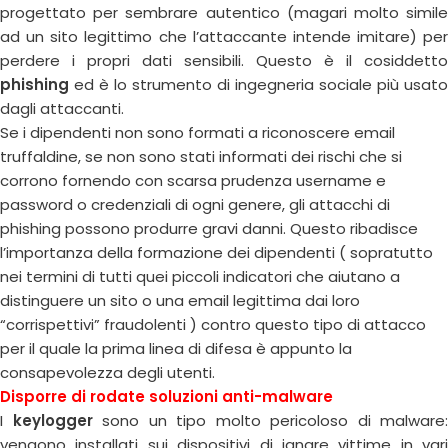
progettato per sembrare autentico (magari molto simile
ad un sito legittimo che l’attaccante intende imitare) per
perdere i propri dati sensibili. Questo è il cosiddetto
phishing
ed è lo strumento di ingegneria sociale più usato
dagli attaccanti.
Se i dipendenti non sono formati a riconoscere email
truffaldine, se non sono stati informati dei rischi che si
corrono fornendo con scarsa prudenza username e
password o credenziali di ogni genere, gli attacchi di
phishing possono produrre gravi danni. Questo ribadisce
l’importanza della formazione dei dipendenti ( sopratutto
nei termini di tutti quei piccoli indicatori che aiutano a
distinguere un sito o una email legittima dai loro
“corrispettivi” fraudolenti ) contro questo tipo di attacco
per il quale la prima linea di difesa è appunto la
consapevolezza degli utenti.
Disporre di rodate soluzioni anti-malware
I
keylogger
sono un tipo molto pericoloso di malware:
vengono installati sui dispositivi di ignare vittime in vari