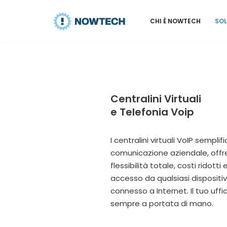
CHI È NOWTECH
SOL
Vai
al
contenuto
Centralini Virtuali
e Telefonia Voip
I centralini virtuali VoIP semplif
comunicazione aziendale, off
flessibilità totale, costi ridotti 
accesso da qualsiasi dispositi
connesso a Internet. Il tuo uffic
sempre a portata di mano.