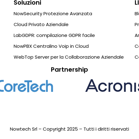
Soluzioni
L
NowSecurity Protezione Avanzata
B
Cloud Privato Aziendale
P
LabGDPR: compilazione GDPR facile
A
NowPBX Centralino Voip in Cloud
C
WebTop Server per la Collaborazione Aziendale
C
Partnership
Nowtech Srl – Copyright 2025 – Tutti i diritti riservati