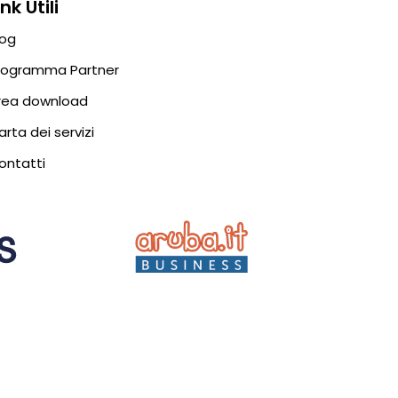
Ink Utili
log
rogramma Partner
rea download
arta dei servizi
ontatti