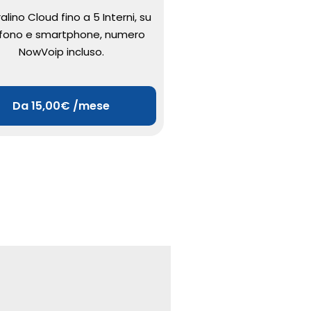
alino Cloud fino a 5 Interni, su
Centralino Cloud Dedicat
efono e smartphone, numero
code di chiamate, ris
NowVoip incluso.
automatico, più numera
unica soluzione, da 10
Da 15,00€ /mese
Da 39,90€ /m