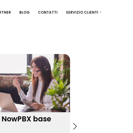
RTNER
BLOG
CONTATTI
SERVIZIO CLIENTI
NowPBX base
NowPBX Azi