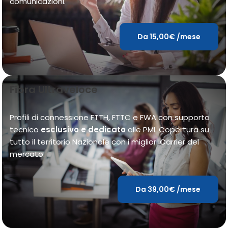
comunicazioni.
Da 15,00€ /mese
Fibra Ultraveloce
Profili di connessione FTTH, FTTC e FWA con supporto
tecnico
esclusivo e dedicato
alle PMI. Copertura su
tutto il territorio Nazionale con i migliori Carrier del
mercato.
Da 39,00€ /mese