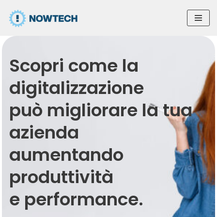
Vai
al
contenuto
Scopri come la
digitalizzazione
può migliorare la tua
azienda
aumentando
produttività
e performance.