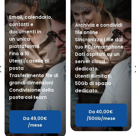
WebTop Server
Cloud file
Sharing
Email, calendario,
contatti e
Archivia e condividi
documenti in
file online
.
un’unica
Sincronizza i file dal
piattaforma
.
tuo PC/smartphone.
Fino a 10
Dati ospitati su un
Utenti/caselle di
server cloud
posta
dedicato.
Trasferimento file di
Utenti Illimitati.
grandi dimensioni
50Gb di spazio
Condivisione della
dedicato.
posta col team
Da 40,00€
Da 49,00€
/50Gb/mese
/mese