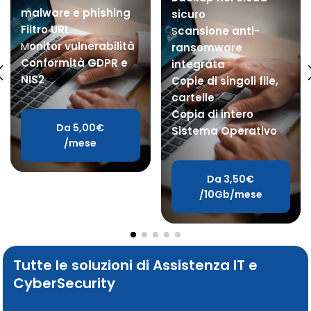
malware e phishing
sicuro
Filtro URL
S
cansione anti-
M
onitor vulnerabilità
ransomware
Conformità GDPR e
integrata
NIS2
Copie di singoli file,
cartelle
Copia di intero
Da 5,00€
Sistema Operativo
/mese
Da 3,50€
/10Gb/mese
Tutte le soluzioni di Assistenza IT e
CyberSecurity