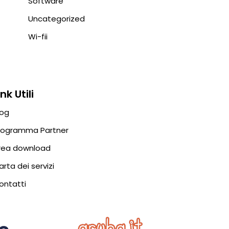
Software
Uncategorized
Wi-fii
Ink Utili
log
rogramma Partner
rea download
arta dei servizi
ontatti